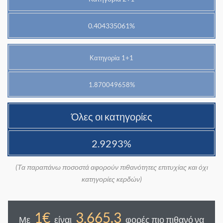
0.404335061%
Κατηγορία 1+1
1.870049658%
Όλες οι κατηγορίες
2.9293%
(Τα παραπάνω ποσοστά αφορούν πιθανότητες επιτυχίας και όχι
κατηγορίες κερδών)
1€
3,665.3
Με
είναι
φορές πιο πιθανό να