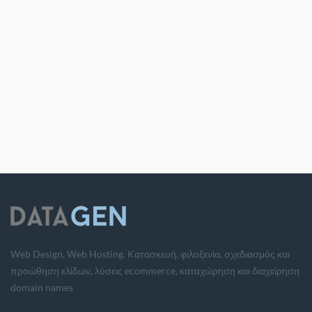
Web Design, Web Hosting. Kατασκευή, φιλοξενία, σχεδιασμός και
προώθηση ελίδων, λύσεις ecommerce, καταχώρηση και διαχείρηση
domain names