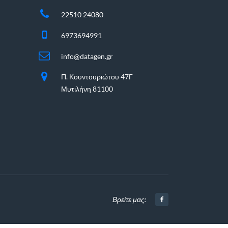
22510 24080
6973694991
info@datagen.gr
Π. Κουντουριώτου 47Γ
Μυτιλήνη 81100
Βρείτε μας: