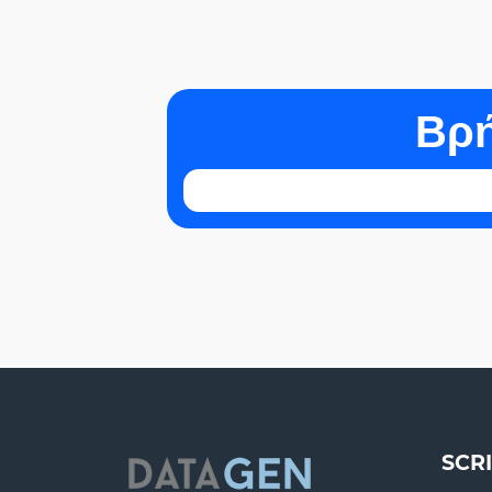
Βρή
SCR