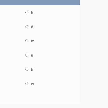
h
8
ks
u
h
w