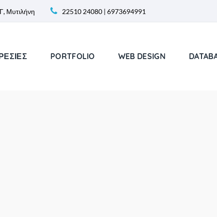
Γ, Μυτιλήνη
22510 24080
|
6973694991
ΡΕΣΙΕΣ
PORTFOLIO
WEB DESIGN
DATAB