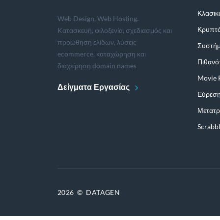
Κλασικ
Web Design, Web Hosting.
Κρυπτό
Kατασκευή, φιλοξενία, σχεδιασμός και
προώθηση ελίδων, λύσεις
Συστήμ
ecommerce, καταχώρηση και
Πιθανό
διαχείρηση domain names
Movie 
Δείγματα Εργασίας
Εύρεση
Μετατρ
Scrabb
2026
©
DATAGEN