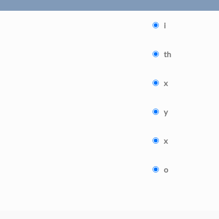
i
th
x
y
x
o