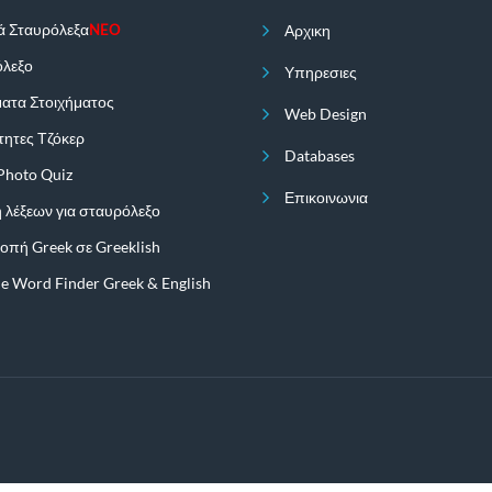
ά Σταυρόλεξα
Αρχικη
NEO
λεξο
Υπηρεσιες
ατα Στοιχήματος
Web Design
τητες Τζόκερ
Databases
Photo Quiz
Επικοινωνια
 λέξεων για σταυρόλεξο
οπή Greek σε Greeklish
le Word Finder Greek & English