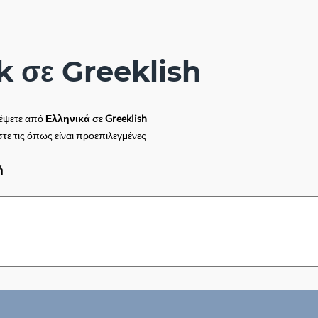
 σε Greeklish
ρέψετε από
Ελληνικά
σε
Greeklish
τε τις όπως είναι προεπιλεγμένες
ή