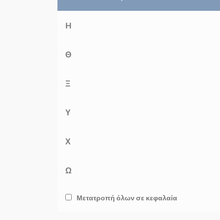
H
Θ
Ξ
Υ
Χ
Ω
Μετατροπή όλων σε κεφαλαία