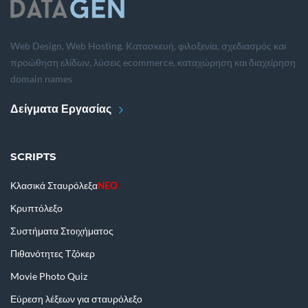
Web Design, Web Hosting. Kατασκευή, φιλοξενία, σχεδιασμός και
προώθηση ελίδων, λύσεις ecommerce, καταχώρηση και διαχείρηση
domain names
Δείγματα Εργασίας
SCRIPTS
Κλασικά Σταυρόλεξα
NEO
Κρυπτόλεξο
Συστήματα Στοιχήματος
Πιθανότητες Τζόκερ
Movie Photo Quiz
Εύρεση λέξεων για σταυρόλεξο